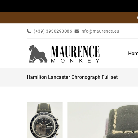
Skip
to
content
(+39) 3930290086
info@maurence.eu
Hom
Hamilton Lancaster Chronograph Full set