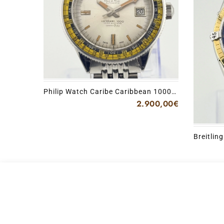
Philip Watch Caribe Caribbean 1000
Albino original rice beads bracelet
2.900,00
€
Breitlin
Full set
Hamilton Lancaster Chronograph Full s
1.500,00