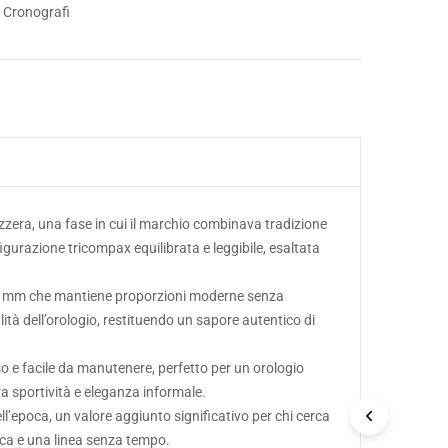
Cronografi
zzera, una fase in cui il marchio combinava tradizione
igurazione tricompax equilibrata e leggibile, esaltata
 40 mm che mantiene proporzioni moderne senza
alità dell’orologio, restituendo un sapore autentico di
so e facile da manutenere, perfetto per un orologio
ra sportività e eleganza informale.
ll’epoca, un valore aggiunto significativo per chi cerca
ica e una linea senza tempo.