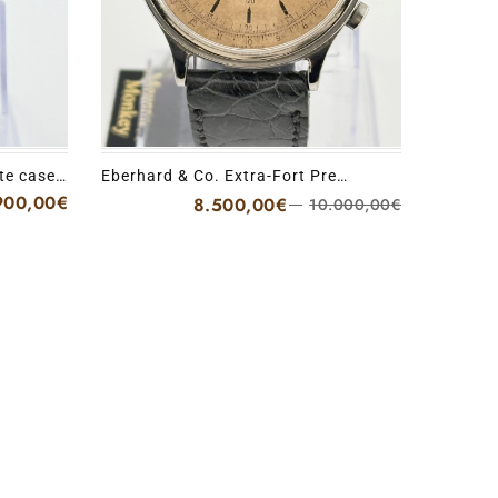
te case
Eberhard & Co. Extra-Fort Pre
Extrafort Salmon Dial
900,00
€
8.500,00
€
10.000,00
€
Il
Il
prezzo
prezzo
originale
attuale
era:
è:
10.000,00
8.500,00€