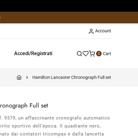
Orologi vintage e moderni, selezionati con cura
Account
Accedi/Registrati
Cart
0
Hamilton Lancaster Chronograph Full set
ronograph Full set
. 9379, un affascinante cronografo automatico
irito sportivo dell’epoca. Il quadrante nero,
mato dai contatori tricompax e dalla lancetta