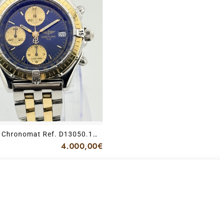
g Chronomat Ref. D13050.1
4.000,00
€
et
€